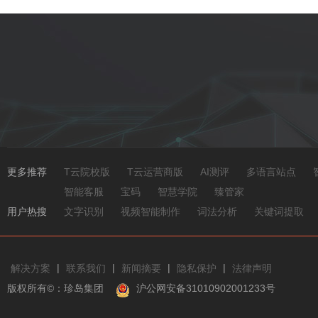
更多推荐
T云院校版
T云运营商版
AI测评
多语言站点
智能客服
宝码
智慧学院
臻管家
用户热搜
文字识别
视频智能制作
词法分析
关键词提取
|
|
|
|
解决方案
联系我们
新闻摘要
隐私保护
法律声明
版权所有©：珍岛集团
沪公网安备31010902001233号